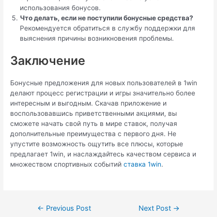
использования бонусов.
Что делать, если не поступили бонусные средства?
Рекомендуется обратиться в службу поддержки для
выяснения причины возникновения проблемы.
Заключение
Бонусные предложения для новых пользователей в 1win
делают процесс регистрации и игры значительно более
интересным и выгодным. Скачав приложение и
воспользовавшись приветственными акциями, вы
сможете начать свой путь в мире ставок, получая
дополнительные преимущества с первого дня. Не
упустите возможность ощутить все плюсы, которые
предлагает 1win, и наслаждайтесь качеством сервиса и
множеством спортивных событий
ставка 1win
.
Post
←
Previous Post
Next Post
→
navigation