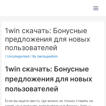
Skip
to
Main
content
Menu
1win скачать: Бонусные
предложения для новых
пользователей
/
Uncategorized
/ By
backupadmin
1win скачать: Бонусные
предложения для новых
пользователей
Если вы ищете место, где можно не только ставить на
спорт, но и получить дополнительные бонусы, 1win —