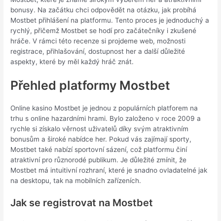
bonusy. Na začátku chci odpovědět na otázku, jak probíhá
Mostbet přihlášení na platformu. Tento proces je jednoduchý a
rychlý, přičemž Mostbet se hodí pro začátečníky i zkušené
hráče. V rámci této recenze si projdeme web, možnosti
registrace, přihlašování, dostupnost her a další důležité
aspekty, které by měl každý hráč znát.
Přehled platformy Mostbet
Online kasino Mostbet je jednou z populárních platforem na
trhu s online hazardními hrami. Bylo založeno v roce 2009 a
rychle si získalo věrnost uživatelů díky svým atraktivním
bonusům a široké nabídce her. Pokud vás zajímají sporty,
Mostbet také nabízí sportovní sázení, což platformu činí
atraktivní pro různorodé publikum. Je důležité zmínit, že
Mostbet má intuitivní rozhraní, které je snadno ovladatelné jak
na desktopu, tak na mobilních zařízeních.
Jak se registrovat na Mostbet