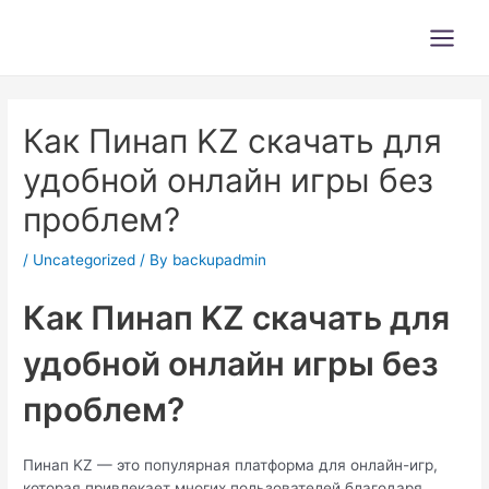
Skip
to
Main
content
Menu
Как Пинап KZ скачать для
удобной онлайн игры без
проблем?
/
Uncategorized
/ By
backupadmin
Как Пинап KZ скачать для
удобной онлайн игры без
проблем?
Пинап KZ — это популярная платформа для онлайн-игр,
которая привлекает многих пользователей благодаря