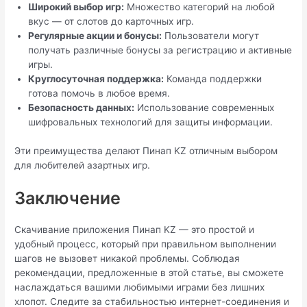
Широкий выбор игр:
Множество категорий на любой
вкус — от слотов до карточных игр.
Регулярные акции и бонусы:
Пользователи могут
получать различные бонусы за регистрацию и активные
игры.
Круглосуточная поддержка:
Команда поддержки
готова помочь в любое время.
Безопасность данных:
Использование современных
шифровальных технологий для защиты информации.
Эти преимущества делают Пинап KZ отличным выбором
для любителей азартных игр.
Заключение
Скачивание приложения Пинап KZ — это простой и
удобный процесс, который при правильном выполнении
шагов не вызовет никакой проблемы. Соблюдая
рекомендации, предложенные в этой статье, вы сможете
наслаждаться вашими любимыми играми без лишних
хлопот. Следите за стабильностью интернет-соединения и