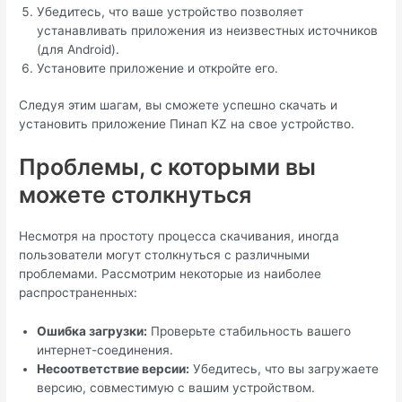
Убедитесь, что ваше устройство позволяет
устанавливать приложения из неизвестных источников
(для Android).
Установите приложение и откройте его.
Следуя этим шагам, вы сможете успешно скачать и
установить приложение Пинап KZ на свое устройство.
Проблемы, с которыми вы
можете столкнуться
Несмотря на простоту процесса скачивания, иногда
пользователи могут столкнуться с различными
проблемами. Рассмотрим некоторые из наиболее
распространенных:
Ошибка загрузки:
Проверьте стабильность вашего
интернет-соединения.
Несоответствие версии:
Убедитесь, что вы загружаете
версию, совместимую с вашим устройством.