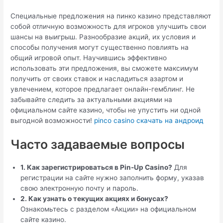
Специальные предложения на пинко казино представляют
собой отличную возможность для игроков улучшить свои
шансы на выигрыш. Разнообразие акций, их условия и
способы получения могут существенно повлиять на
общий игровой опыт. Научившись эффективно
использовать эти предложения, вы сможете максимум
получить от своих ставок и насладиться азартом и
увлечением, которое предлагает онлайн-гемблинг. Не
забывайте следить за актуальными акциями на
официальном сайте казино, чтобы не упустить ни одной
выгодной возможности!
pinco casino скачать на андроид
Часто задаваемые вопросы
1. Как зарегистрироваться в Pin-Up Casino?
Для
регистрации на сайте нужно заполнить форму, указав
свою электронную почту и пароль.
2. Как узнать о текущих акциях и бонусах?
Ознакомьтесь с разделом «Акции» на официальном
сайте казино.