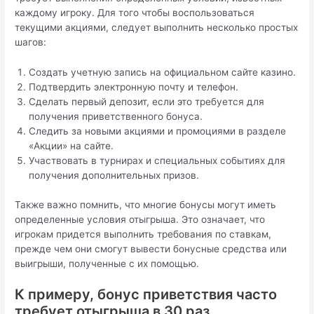
каждому игроку. Для того чтобы воспользоваться
текущими акциями, следует выполнить несколько простых
шагов:
Создать учетную запись на официальном сайте казино.
Подтвердить электронную почту и телефон.
Сделать первый депозит, если это требуется для
получения приветственного бонуса.
Следить за новыми акциями и промоциями в разделе
«Акции» на сайте.
Участвовать в турнирах и специальных событиях для
получения дополнительных призов.
Также важно помнить, что многие бонусы могут иметь
определенные условия отыгрыша. Это означает, что
игрокам придется выполнить требования по ставкам,
прежде чем они смогут вывести бонусные средства или
выигрыши, полученные с их помощью.
К примеру, бонус приветствия часто
требует отыгрыша в 30 раз.