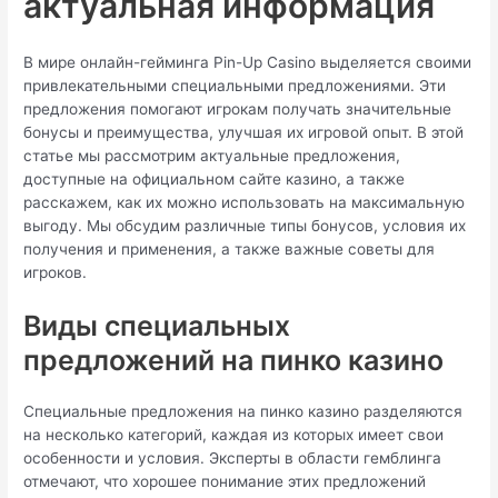
актуальная информация
В мире онлайн-гейминга Pin-Up Casino выделяется своими
привлекательными специальными предложениями. Эти
предложения помогают игрокам получать значительные
бонусы и преимущества, улучшая их игровой опыт. В этой
статье мы рассмотрим актуальные предложения,
доступные на официальном сайте казино, а также
расскажем, как их можно использовать на максимальную
выгоду. Мы обсудим различные типы бонусов, условия их
получения и применения, а также важные советы для
игроков.
Виды специальных
предложений на пинко казино
Специальные предложения на пинко казино разделяются
на несколько категорий, каждая из которых имеет свои
особенности и условия. Эксперты в области гемблинга
отмечают, что хорошее понимание этих предложений