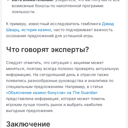
возможные бонусы по накопленной программе
лояльности.
К примеру, известный исследователь гемблинга
Дэвид
Шварц, историк казино
, часто подчеркивает важность
осознания предложений для успешной игры.
Что говорят эксперты?
Следует отметить, что ситуация с акциями может
меняться, поэтому всегда полезно проверять актуальную
информацию. На сегодняшний день в отрасли также
появились разнообразные руководства и аналитика по
специальным предложениям. Например, в статье
«Объяснение казино-бонусов» на The Guardian
представлена информация, которая может помочь
игрокам лучше понять рынок и выбрать наиболее
выгодные предложения.
Заключение