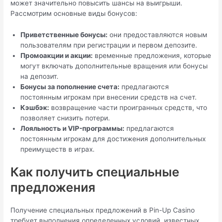
может значительно повысить шансы на выигрыши.
Рассмотрим основные виды бонусов:
Приветственные бонусы:
они предоставляются новым
пользователям при регистрации и первом депозите.
Промоакции и акции:
временные предложения, которые
могут включать дополнительные вращения или бонусы
на депозит.
Бонусы за пополнение счета:
предлагаются
постоянным игрокам при внесении средств на счет.
Кэшбэк:
возвращение части проигранных средств, что
позволяет снизить потери.
Лояльность и VIP-программы:
предлагаются
постоянным игрокам для достижения дополнительных
преимуществ в играх.
Как получить специальные
предложения
Получение специальных предложений в Pin-Up Casino
требует выполнения определенных условий, известных