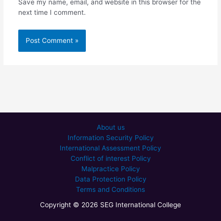
Save my name, email, and website in this browser for the
next time I comment.
About us
Information Security Policy
International Assessment Policy
Conflict of interest Policy
Malpractice Policy
Data Protection Policy
Terms and Conditions
Copyright © 2026 SEG International College