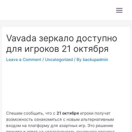
Skip
to
Main
content
Menu
Vavada зеркало доступно
для игроков 21 октября
Leave a Comment
/
Uncategorized
/ By
backupadmin
Спешим сообщить, что с
21 октября
игроки получат
возможность ознакомиться с новым альтернативным
входом на платформу для азартных игр. Это решение
принято в ответ на недоступность основного ресурса.