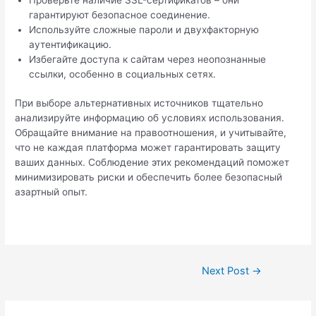
гарантируют безопасное соединение.
Используйте сложные пароли и двухфакторную
аутентификацию.
Избегайте доступа к сайтам через неопознанные
ссылки, особенно в социальных сетях.
При выборе альтернативных источников тщательно
анализируйте информацию об условиях использования.
Обращайте внимание на правоотношения, и учитывайте,
что не каждая платформа может гарантировать защиту
ваших данных. Соблюдение этих рекомендаций поможет
минимизировать риски и обеспечить более безопасный
азартный опыт.
Post
Next Post
→
navigation